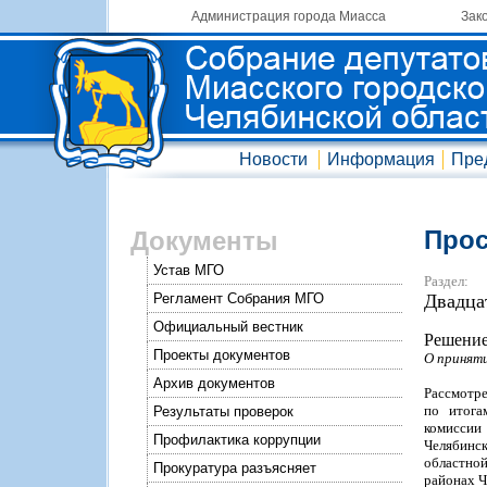
Администрация города Миасса
Зак
Новости
Информация
Пре
Прос
Документы
Устав МГО
Раздел:
Регламент Собрания МГО
Двадца
Официальный вестник
Решение
Проекты документов
О принят
Архив документов
Рассмотре
по итога
Результаты проверок
комиссии
Профилактика коррупции
Челябинск
областно
Прокуратура разъясняет
районах Ч