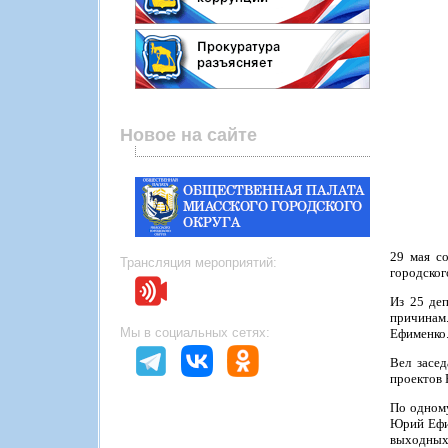
Новое на сайте
29 мая с
Трансляция мероприятий:
городског
Из 25 де
причинам
Мы в социальных сетях:
Ефименко
Вел засе
проектов 
По одному
Юрий Ефим
выходных 