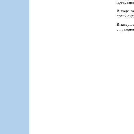
представл
В ходе з
своих окр
В заверше
с праздно