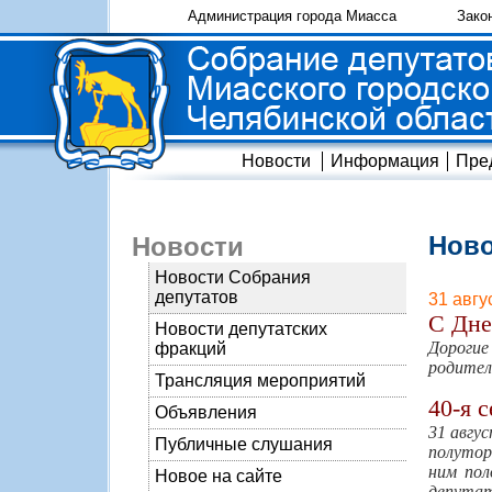
Администрация города Миасса
Зако
Новости
Информация
Пре
Ново
Новости
Новости Собрания
депутатов
31 авгу
С Дне
Новости депутатских
Дорогие
фракций
родител
Трансляция мероприятий
40-я 
Объявления
31 авгу
Публичные слушания
полутор
ним пол
Новое на сайте
депутат