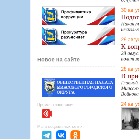
30 авгу
Подго
Наканун
несколь
29 авгу
К воп
28 авгу
политик
Новое на сайте
28 авгу
В при
Главной
Миасско
Войнова
24 авгу
Прямая трансляция:
Мы в социальных сетях: