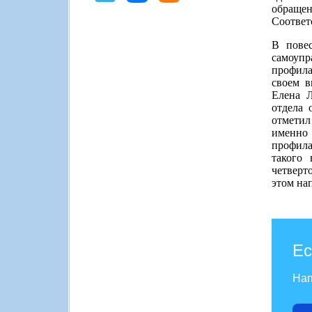
обраще
Соответ
В пове
самоуп
профила
своем в
Елена 
отдела 
отметил
именно
профила
такого
четверт
этом на
Ес
Нап