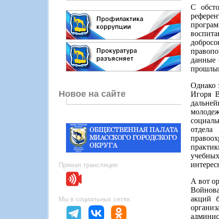
С обсто
референ
програм
воспита
добросо
правопо
данные 
прошлым
Однако 
Новое на сайте
Игоря В
дальней
молодеж
социаль
отдела
правоох
практик
учебных
интерес
Прямая трансляция:
А вот о
Войнова
акций б
Мы в социальных сетях:
организ
админис