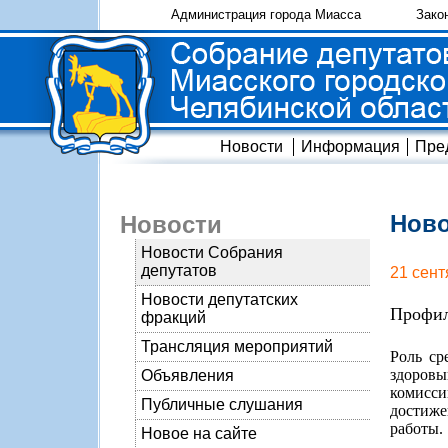
Администрация города Миасса
Зако
Новости
Информация
Пре
Ново
Новости
Новости Собрания
депутатов
21 сент
Новости депутатских
Профил
фракций
Трансляция мероприятий
Роль ср
здоровы
Объявления
комисс
Публичные слушания
достиже
работы.
Новое на сайте