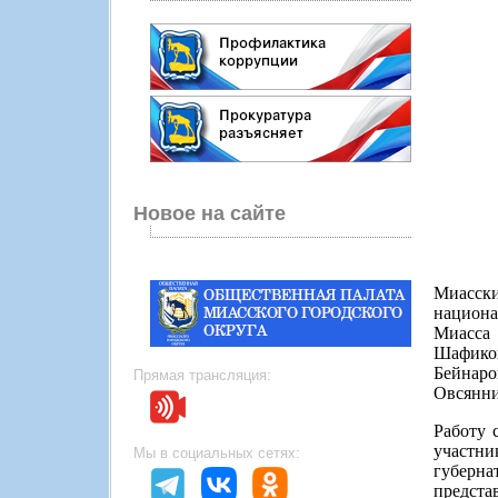
Новое на сайте
Миасски
национа
Миасса
Шафико
Бейнаро
Прямая трансляция:
Овсянни
Работу 
участни
Мы в социальных сетях:
губерн
предст