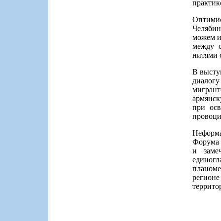
практик
Оптимис
Челябин
можем и
между 
нитями 
В высту
диалогу
мигран
армянск
при ос
провоци
Неформа
Форума 
и заме
единогл
планоме
регионе
террито