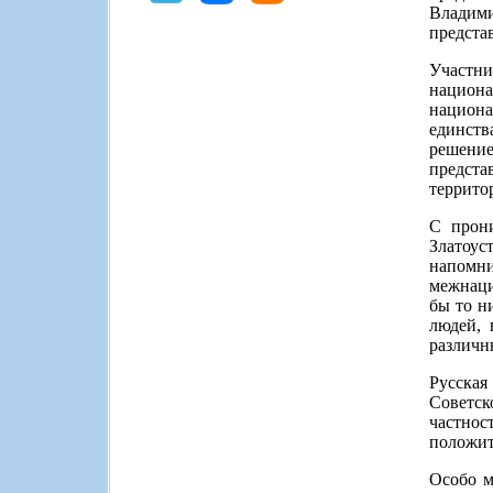
Владим
предста
Участн
национа
национа
единств
решение
предста
террито
С прони
Златоус
напомн
межнаци
бы то н
людей, 
различн
Русская
Советск
частнос
положит
Особо м