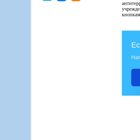
антитер
учрежде
кнопкам
Ес
Нап