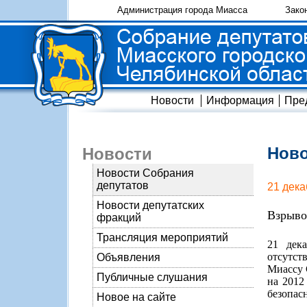
Администрация города Миасса
Зако
Новости
Информация
Пре
Ново
Новости
Новости Собрания
депутатов
21 дека
Новости депутатских
Взрыво
фракций
Трансляция мероприятий
21 дека
отсутст
Объявления
Миассу 
Публичные слушания
на 2012
безопас
Новое на сайте