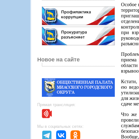
Особое 
террито
приглаш
отделе
контрол
при взр
руковод
разъясн
Проблем
Новое на сайте
приема 
области
взрывоо
Кстати,
ею ведо
утилиза
для жиз
сдаче м
Прямая трансляция:
Что же 
провели
службам
Мы в социальных сетях:
безопас
Вообще