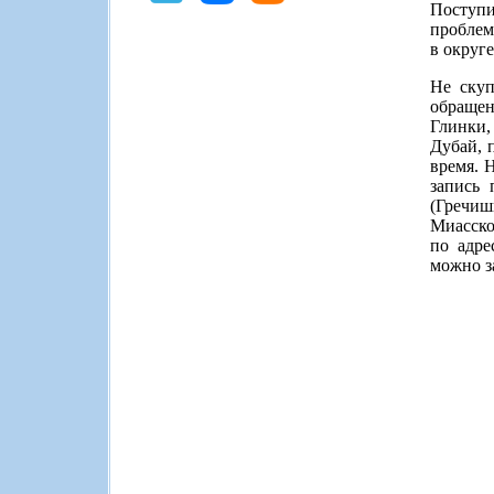
Поступи
проблем
в округе
Не скуп
обращен
Глинки,
Дубай, 
время. 
запись 
(Гречиш
Миасско
по адре
можно з