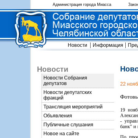
Администрация города Миасса
Зако
Новости
Информация
Пре
Ново
Новости
Новости Собрания
депутатов
22 нояб
Новости депутатских
Фотовы
фракций
Трансляция мероприятий
19 нояб
Алексан
Объявления
- управ
Публичные слушания
банк" и
Новое на сайте
По прос