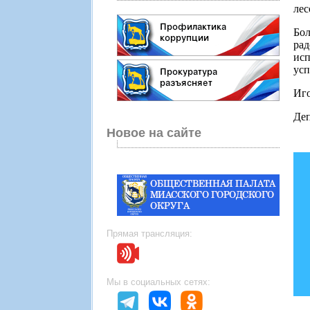
лес
Бол
ра
исп
усп
Иго
Деп
Новое на сайте
Прямая трансляция:
Мы в социальных сетях: