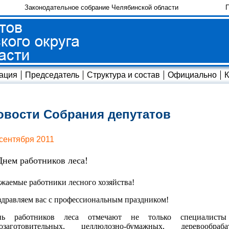
Законодательное собрание Челябинской области
П
ация
Председатель
Структура и состав
Официально
К
овости Собрания депутатов
 сентября 2011
Днем работников леса!
жаемые работники лесного хозяйства!
дравляем вас с профессиональным праздником!
нь работников леса отмечают не только специалисты 
созаготовительных, целлюлозно-бумажных, деревообр