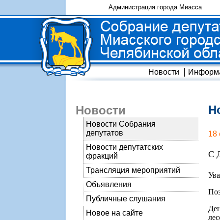
Администрация города Миасса
Новости
Информ
Н
Новости
Новости Собрания
депутатов
18
Новости депутатских
С 
фракций
Трансляция мероприятий
Ува
Объявления
Поз
Публичные слушания
Де
Новое на сайте
ле