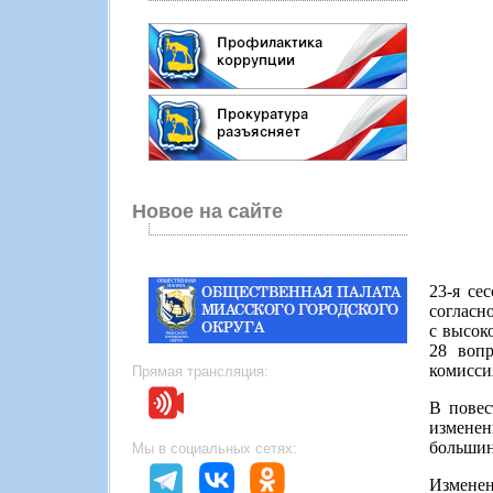
Новое на сайте
23-я се
согласн
с высок
28 вопр
комисси
Прямая трансляция:
В повес
измене
большин
Мы в социальных сетях:
Изменен