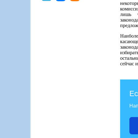
некотор
комисси
лишь ч
законод
предлож
Наибол
касающе
законод
избират
остальн
сейчас и
Ес
Нап