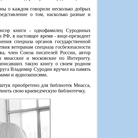
ины о каждом говорили несколько добрых
редставление о том, насколько разные и
онсор книги - однофамилец Суродиных
РФ, в настоящее время - вице-президент
ения спецназа органов государственной
твия ветеранам спецназа госбезопасности
а, член Союза писателей России, автор
ы миасские и московские по Интернету.
написавших такую книгу о своем родном
округа Владимир Суродин вручил на память
ьмами и аудиозаписями.
штук приобретено для библиотек Миасса,
лнить свою краеведческую библиотечку.