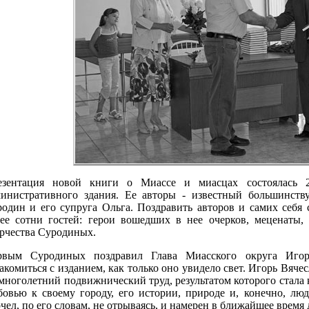
езентация новой книги о Миассе и миасцах состоялась 2
министративного здания. Ее авторы - известный большинст
один и его супруга Ольга. Поздравить авторов и самих себ
ее сотни гостей: герои вошедших в нее очерков, меценаты,
рчества Суродиных.
рвым Суродиных поздравил Глава Миасского округа Игор
акомиться с изданием, как только оно увидело свет. Игорь Вяче
многолетний подвижнический труд, результатом которого стала
овью к своему городу, его истории, природе и, конечно, люд
чел, по его словам, не отрываясь, и намерен в ближайшее время