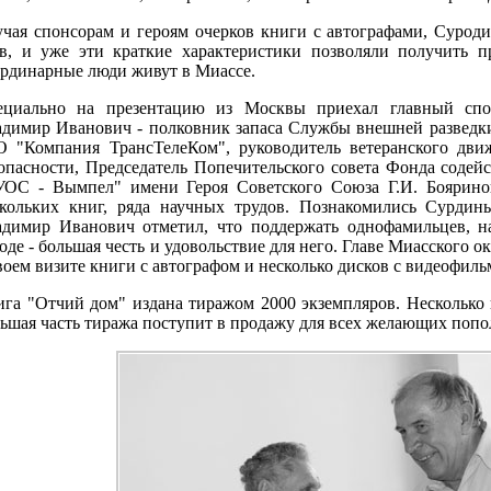
чая спонсорам и героям очерков книги с автографами, Сурод
в, и уже эти краткие характеристики позволяли получить п
рдинарные люди живут в Миассе.
ециально на презентацию из Москвы приехал главный сп
димир Иванович - полковник запаса Службы внешней разведки 
 "Компания ТрансТелеКом", руководитель ветеранского движ
опасности, Председатель Попечительского совета Фонда содейс
УОС - Вымпел" имени Героя Советского Союза Г.И. Бояринов
скольких книг, ряда научных трудов. Познакомились Сурдин
адимир Иванович отметил, что поддержать однофамильцев, 
оде - большая честь и удовольствие для него. Главе Миасского 
воем визите книги с автографом и несколько дисков с видеофил
га "Отчий дом" издана тиражом 2000 экземпляров. Несколько 
ьшая часть тиража поступит в продажу для всех желающих попо