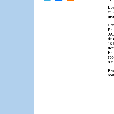
Вру
сло
нео
Сп
Вла
ЗАО
без
"К
не
Вл
гор
о с
Кни
бол