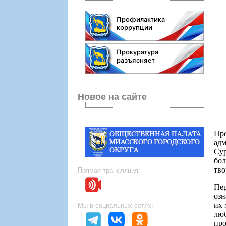
Новое на сайте
Пр
ад
Сур
бол
тво
Прямая трансляция:
Пе
озн
их 
Мы в социальных сетях:
люб
про