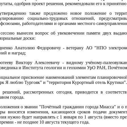
утаты, одобрив проект решения, рекомендовали его к принятию 
утверждению также предложено новое положение о террит
гулированию социально-трудовых отношений, предусматри
фсоюзами, работодателями и органами местного самоуправления
сессию вынесен вопрос об увековечении памяти двух выдающ
ориальные доски:
дненко Анатолию Федоровичу - ветерану АО "НПО электроме
ний и наград;
ротееву Виктору Алексеевичу - видному учёному-палеовулка
оведника и Института геологии и геохимии УрО РАН, Почётном
циальное присвоение наименований элементам планировочной с
рк Я люблю Тургояк" и "территория Курортный отель Крутики".
д решений, рассмотренных сегодня, приводится в соответст
авом города.
оложения о звании "Почётный гражданин города Миасса" и о 
ры вносятся изменения, касающиеся сроков подачи документ
ния нужно будет направлять с 1 января по 1 августа (вместо пре
премии - не позднее 10 августа текущего года.