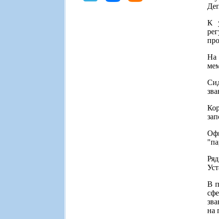
Деп
К 
ре
про
На 
мем
Си
зва
Ко
зап
Офи
"па
Ря
Уст
В п
сфе
зва
на 