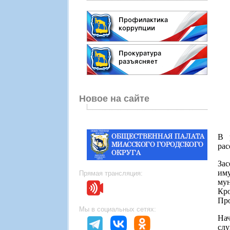
Новое на сайте
В 
рас
За
им
Прямая трансляция:
мун
Кро
Про
Мы в социальных сетях:
На
сл