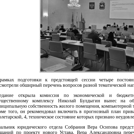
рамках подготовки к предстоящей сессии четыре постоян
смотрели обширный перечень вопросов разной тематической на
седание открыла комиссия по экономической и бюджет
ущественному комплексу Николай Булдыгин вынес на о
иципальную собственность жилого помещения, компьютерной т
ме того, он рекомендовал включить в прогнозный план прив
летарской, 4, техническое состояние которых признано неудовл
чальник юридического отдела Собрания Вера Осипова предс
ушаний по проекту нового Устава. Вера Александровна пере