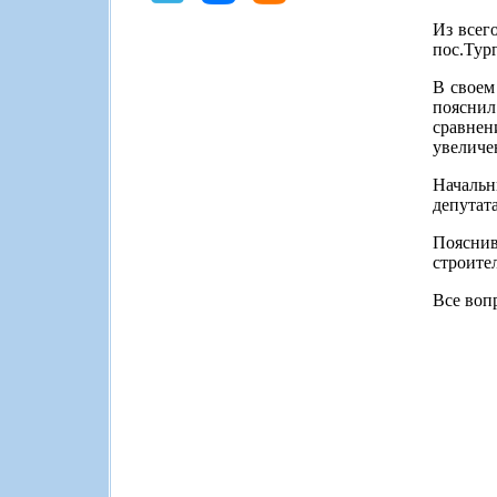
Из всег
пос.Тург
В своем
пояснил
сравнен
увеличе
Началь
депутат
Пояснив
строите
Все воп