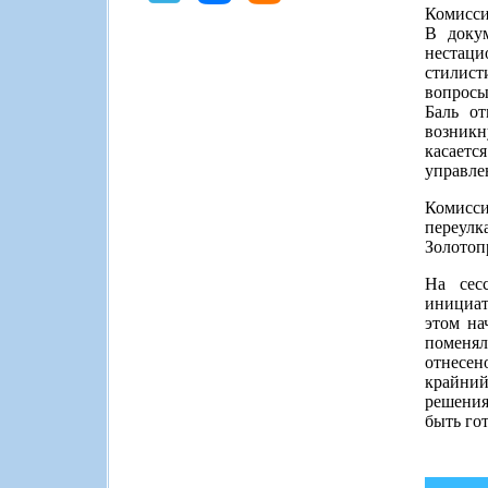
Комисси
В докум
нестаци
стилист
вопросы
Баль от
возникн
касает
управле
Комисс
переул
Золотоп
На сес
инициат
этом на
поменял
отнесен
крайний
решения
быть го