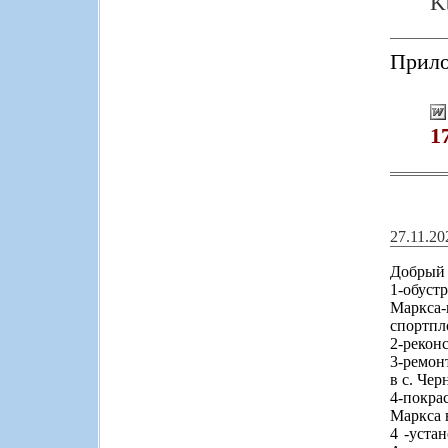
K
Прило
1
27.11.2
Добрый 
1-обуст
Маркса
спортпл
2-рекон
3-ремон
в с. Че
4-покрас
Маркса 
4 -уста