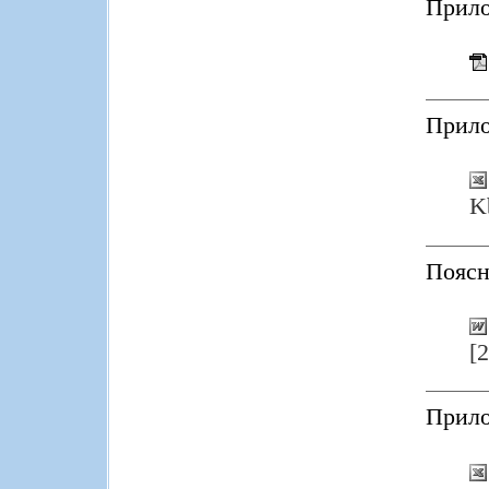
Прило
Прило
K
Поясн
[
Прило