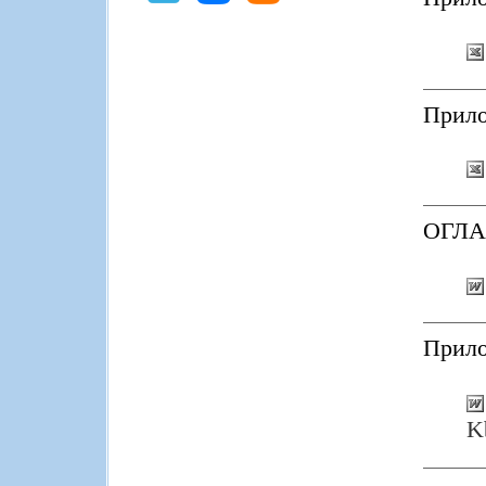
Прило
ОГЛА
Прило
K