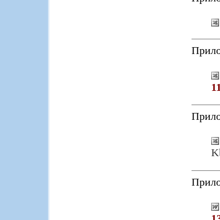
Прило
1
Прило
K
Прило
1