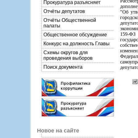
Рассмо
Прокуратура разъясняет
дополне
Отчёты депутатов
"Об утв
городск
Отчёты Общественной
депутат
палаты
экономи
159-ФЗ
Общественное обсуждение
госуда
Конкурс на должность Главы
собстве
измене
Схемы округов для
Федерал
проведения выборов
самоупр
Поиск документа
депутато
Новое на сайте