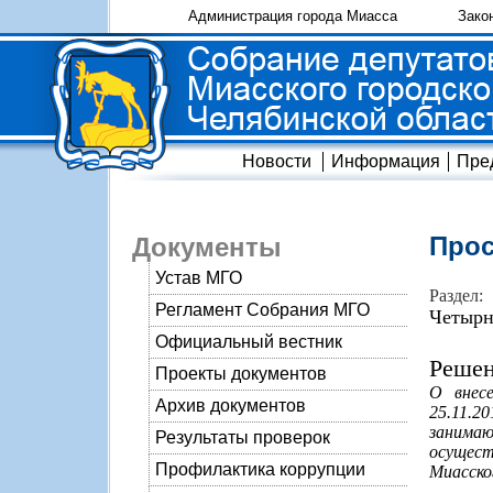
Администрация города Миасса
Зако
Новости
Информация
Пре
Прос
Документы
Устав МГО
Раздел:
Регламент Собрания МГО
Четырн
Официальный вестник
Решен
Проекты документов
О внес
Архив документов
25.11.
занима
Результаты проверок
осущест
Профилактика коррупции
Миасског