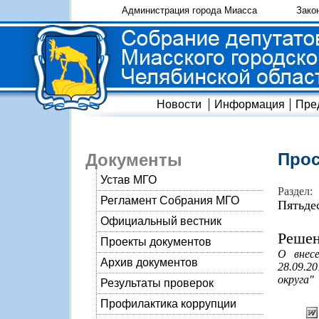
Администрация города Миасса
Зако
Новости
Информация
Пре
Прос
Документы
Устав МГО
Раздел:
Регламент Собрания МГО
Пятьде
Официальный вестник
Решен
Проекты документов
О внес
Архив документов
28.09.2
округа"
Результаты проверок
Профилактика коррупции