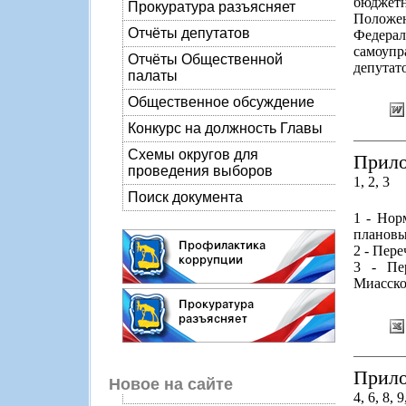
бюджет
Прокуратура разъясняет
Положе
Отчёты депутатов
Федерал
самоупр
Отчёты Общественной
депутато
палаты
Общественное обсуждение
Конкурс на должность Главы
Схемы округов для
Прило
проведения выборов
1, 2, 3
Поиск документа
1 - Нор
плановы
2 - Пер
3 - Пе
Миасско
Прило
Новое на сайте
4, 6, 8, 9