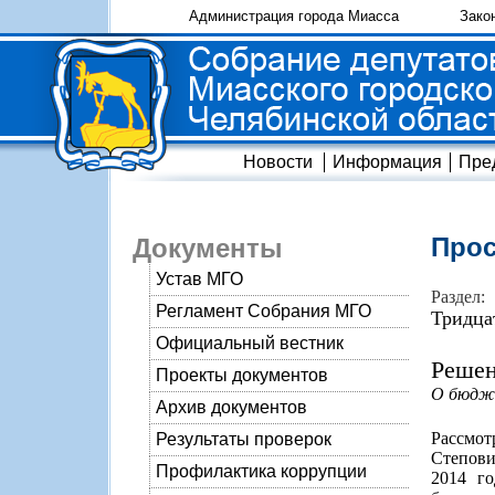
Администрация города Миасса
Зако
Новости
Информация
Пре
Прос
Документы
Устав МГО
Раздел:
Регламент Собрания МГО
Тридца
Официальный вестник
Решен
Проекты документов
О бюдже
Архив документов
Рассмо
Результаты проверок
Степови
Профилактика коррупции
2014 го