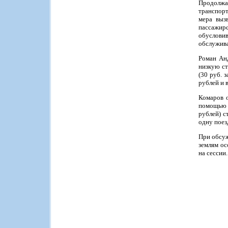
Продолжая
транспорт
мера выз
пассажир
обуслови
обслужива
Роман Анд
низкую ст
(30 руб. 
рублей и 
Комаров о
помощью б
рублей) с
одну поез
При обсуж
землям ос
на сессии.