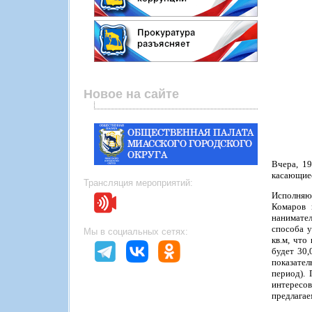
Новое на сайте
Вчера, 19
касающиес
Трансляция мероприятий:
Исполняю
Комаров 
нанимател
способа у
Мы в социальных сетях:
кв.м, что
будет 30,
показател
период).
интересов
предлагае