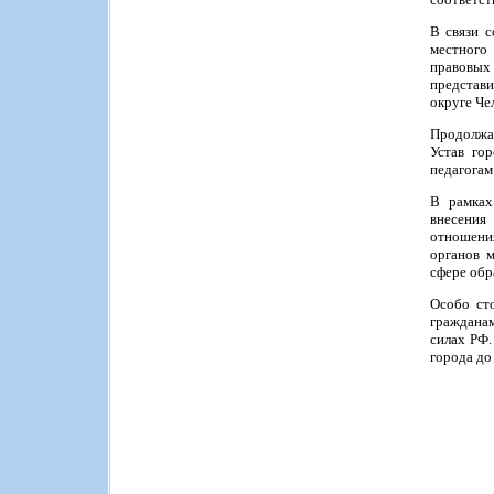
В связи 
местного
правовых
представи
округе Че
Продолжае
Устав го
педагогам
В рамках
внесения
отношения
органов 
сфере обр
Особо ст
граждана
силах РФ.
города до