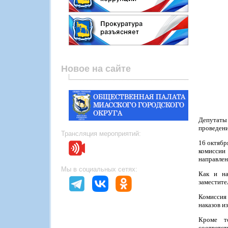
Новое на сайте
Депутаты 
проведени
Трансляция мероприятий:
16 октябр
комиссии
направлен
Мы в социальных сетях:
Как и на
заместите
Комиссия 
наказов из
Кроме т
соответс